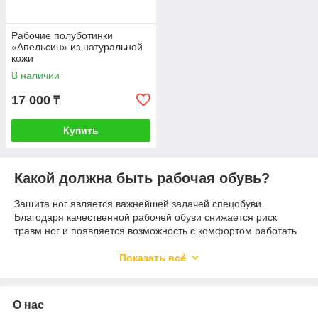
Рабочие полуботинки
«Апельсин» из натуральной
кожи
В наличии
17 000
₸
Купить
Какой должна быть рабочая обувь?
Защита ног является важнейшей задачей спецобуви.
Благодаря качественной рабочей обуви снижается риск
травм ног и появляется возможность с комфортом работать
в агрессивных погодных или производственных условиях.
Спецобувь нужна многим работникам – строителям,
Показать всё
механикам, инженерам, сварщикам, грузчикам. Она
разрабатывается по специальным стандартам и проходит
испытания на пригодность.
О нас
Отличительные особенности спецобуви – защищенные