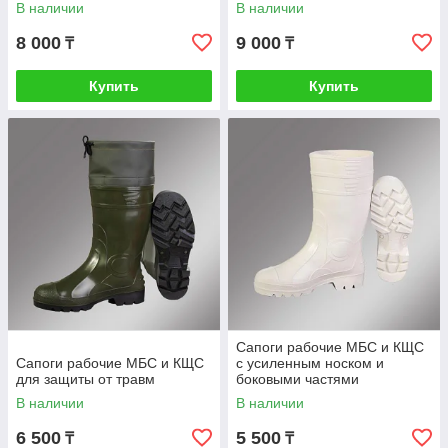
В наличии
В наличии
кликнуть на
добавляетс
кнопку
я к общей
8 000
9 000
₸
₸
«Купить» и
сумме
заполнить
вашего
форму
Купить
Купить
заказа
заявки.
Также с
нами можно
связаться
по
телефону
Сапоги рабочие МБС и КЩС
Сапоги рабочие МБС и КЩС
с усиленным носком и
для защиты от травм
боковыми частями
В наличии
В наличии
6 500
5 500
₸
₸