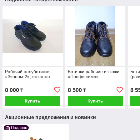
Рабочий полуботинки
Ботинки рабочие из кожи
Бот
«Эконом-2», эко-кожа
«Профи-зима»
(раз
8 000
8 500
8 5
₸
₸
Купить
Купить
Акционные предложения и новинки
Подарок