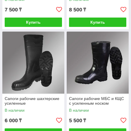
7 500
8 500
₸
₸
Купить
Купить
Сапоги рабочие шахтерские
Сапоги рабочие МБС и КЩС
усиленные
с усиленным носком
В наличии
В наличии
6 000
5 500
₸
₸