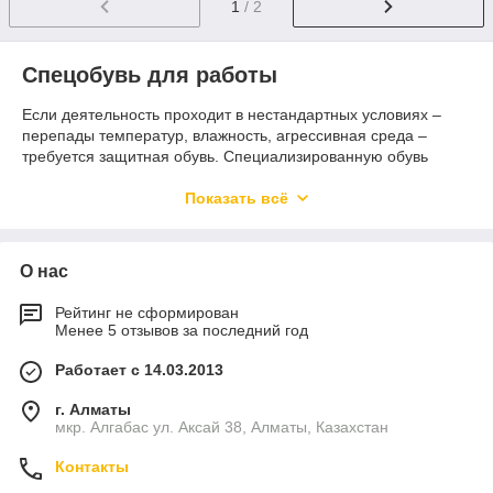
1
/ 2
Спецобувь для работы
Если деятельность проходит в нестандартных условиях –
перепады температур, влажность, агрессивная среда –
требуется защитная обувь. Специализированную обувь
носят сантехники, строители, шахтеры, сварщики, охотники,
рыбаки. В отличие от обычной обуви она имеет
Показать всё
дополнительные защитные функции, которые
предотвращают от травм, препятствуют скольжению и
способствуют безопасной работе.
О нас
В зависимости от профессии изделия могут быть оснащены
укрепленным подноском, антипрокольными стельками,
Рейтинг не сформирован
Менее 5 отзывов за последний год
иметь защитные пропитки. Такая обувь разрабатывается по
строгим нормативам ГОСТ, а затем тестируется на
Работает с 14.03.2013
пригодность работы в суровых условиях.
г. Алматы
мкр. Алгабас ул. Аксай 38, Алматы, Казахстан
Требования к спецобуви
Контакты
Набор защитных характеристик подбирается в зависимости