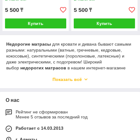
5 500
5 500
₸
₸
Купить
Купить
Недорогие матрасы
для кровати и дивана бывают самыми
разными: натуральными (ватные, гречневые, кедровые,
кокосовые), синтетическими (поролоновые, латексные) и
даже электрическими, с подогревом! Широкий
выбор
недорогих матрасов
в нашем интернет-магазине
даёт возможность каждому подобрать матрас на свой вкус.
Показать всё
Здесь есть мягкие и жёсткие, маленькие и большие, тонкие и
широкие, детские и взрослые матрасы для дивана и кровати.
Каждая модель сопровождается наглядными фотографиями
и подробными описаниями. Процесс выбора матраса в
О нас
интернет-магазине Гарантия Уюта — простое и интересное
занятие.
Рейтинг не сформирован
Менее 5 отзывов за последний год
Работает с 14.03.2013
г. Алматы