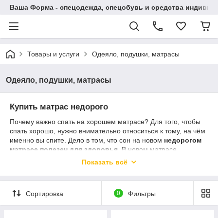
Ваша Форма - спецодежда, спецобувь и средства индиви
Товары и услуги
Одеяло, подушки, матрасы
Одеяло, подушки, матрасы
Купить матрас недорого
Почему важно спать на хорошем матрасе? Для того, чтобы
спать хорошо, нужно внимательно относиться к тому, на чём
именно вы спите. Дело в том, что сон на новом
недорогом
матрасе полезен для здоровья
. В новом матрасе,
купленном в интернет-магазине недорого нет
Показать всё
микроорганизмов, частичек пыли и прочего мусора.
Недорогой матрас поддерживает тело спящего человека в
правильном положении, что положительно влияет на
Сортировка
0
Фильтры
самочувствие и качество сна.