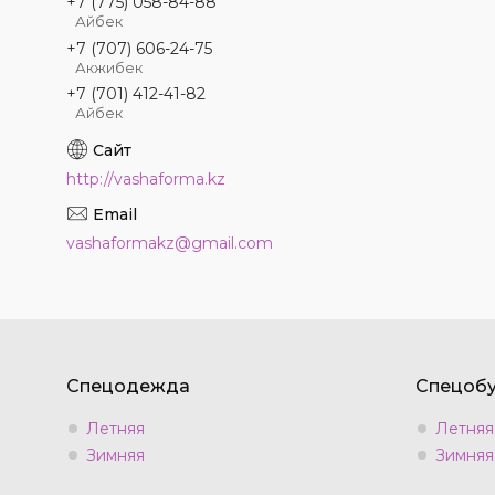
+7 (775) 058-84-88
Айбек
+7 (707) 606-24-75
Акжибек
+7 (701) 412-41-82
Айбек
http://vashaforma.kz
vashaformakz@gmail.com
Спецодежда
Спецобу
Летняя
Летняя
Зимняя
Зимняя