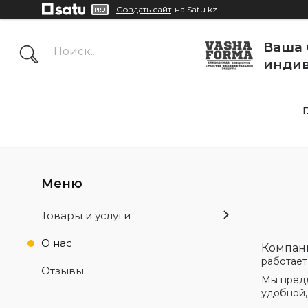
Создать сайт
на Satu.kz
Ваша 
индив
Товары и услуги
О нас
Компан
работает
Отзывы
Мы предл
удобной,