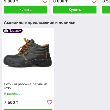
9 000
8 000
8 5
₸
₸
Купить
Купить
Акционные предложения и новинки
Подарок
Ботинки рабочие легкие из
кожи
В наличии
7 500
₸