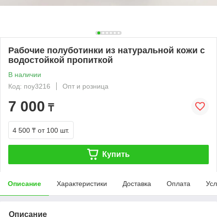
Рабочие полуботинки из натуральной кожи с
водостойкой пропиткой
В наличии
Код: поу3216
Опт и розница
7 000
₸
4 500 ₸
от 100 шт.
Купить
Описание
Характеристики
Доставка
Оплата
Усл
Описание