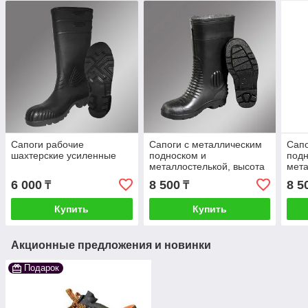
Сапоги рабочие
Сапоги с металлическим
Сапо
шахтерские усиленные
подноском и
подн
металлостелькой, высота
мета
380 мм
400
6 000
8 500
8 5
₸
₸
Купить
Купить
Акционные предложения и новинки
Подарок