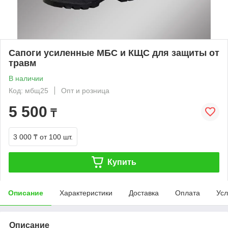
Сапоги усиленные МБС и КЩС для защиты от
травм
В наличии
Код: мбщ25
Опт и розница
5 500
₸
3 000 ₸
от 100 шт.
Купить
Описание
Характеристики
Доставка
Оплата
Усл
Описание