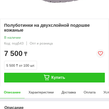
Полуботинки на двухслойной подошве
кожаные
В наличии
Код: под543
Опт и розница
7 500
₸
5 500 ₸
от 100 шт.
Купить
Описание
Характеристики
Доставка
Оплата
Усл
Описание