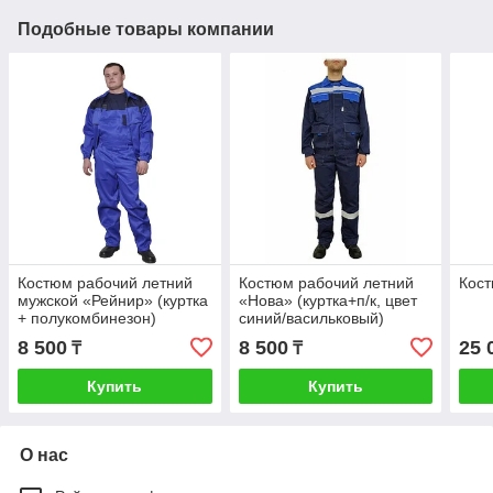
Подобные товары компании
Костюм рабочий летний
Костюм рабочий летний
Кос
мужской «Рейнир» (куртка
«Нова» (куртка+п/к, цвет
+ полукомбинезон)
синий/васильковый)
8 500
8 500
25 
₸
₸
Купить
Купить
О нас