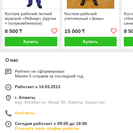
Костюм рабочий летний
Костюм рабочий
Кост
мужской «Рейнир» (куртка
утепленный «Зима»
«Нов
+ полукомбинезон)
сини
8 500
15 000
8 5
₸
₸
Купить
Купить
О нас
Рейтинг не сформирован
Менее 5 отзывов за последний год
Работает с 14.03.2013
г. Алматы
мкр. Алгабас ул. Аксай 38, Алматы, Казахстан
Контакты
Сегодня работает с 09:00 до 18:00
Показать весь график работы