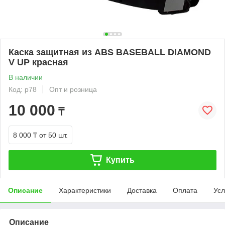
Каска защитная из ABS BASEBALL DIAMOND
V UP красная
В наличии
Код: р78
Опт и розница
10 000
₸
8 000 ₸
от 50 шт.
Купить
Описание
Характеристики
Доставка
Оплата
Усл
Описание