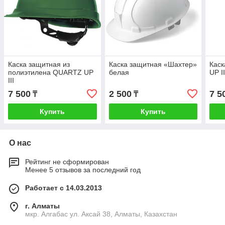
Каска защитная из
Каска защитная «Шахтер»
Кас
полиэтилена QUARTZ UP
белая
UP II
III
7 500
2 500
7 5
₸
₸
Купить
Купить
О нас
Рейтинг не сформирован
Менее 5 отзывов за последний год
Работает с 14.03.2013
г. Алматы
мкр. Алгабас ул. Аксай 38, Алматы, Казахстан