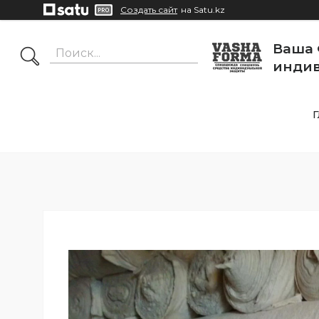
Создать сайт
на Satu.kz
Ваша 
индив