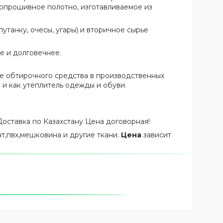
топрошивное полотно, изготавливаемое из
танку, очесы, угары) и вторичное сырье
е и долговечнее.
тве обтирочного средства в производственных
и как утеплитель одежды и обуви.
 Доставка по Казахстану Цена договорная!
нт,пвх,мешковина и другие ткани.
Цена
зависит