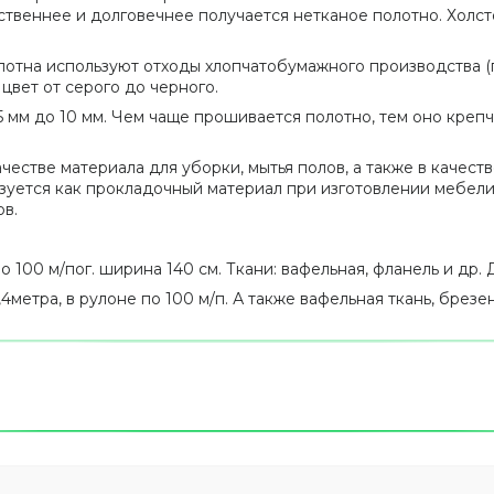
ественнее и долговечнее получается нетканое полотно. Холс
отна используют отходы хлопчатобумажного производства (пу
 цвет от серого до черного.
,5 мм до 10 мм. Чем чаще прошивается полотно, тем оно крепч
честве материала для уборки, мытья полов, а также в качес
зуется как прокладочный материал при изготовлении мебели 
в.
 100 м/пог. ширина 140 см. Ткани: вафельная, фланель и др.
метра, в рулоне по 100 м/п. А также вафельная ткань, брезе