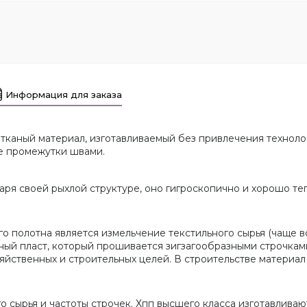
Информация для заказа
тканый материал, изготавливаемый без привлечения техноло
е промежутки швами.
ря своей рыхлой структуре, оно гигроскопично и хорошо теп
полотна является измельчение текстильного сырья (чаще все
ый пласт, который прошивается зигзагообразными строчками
яйственных и строительных целей. В строительстве материа
го сырья и частоты строчек. Хпп высшего класса изготавливаю