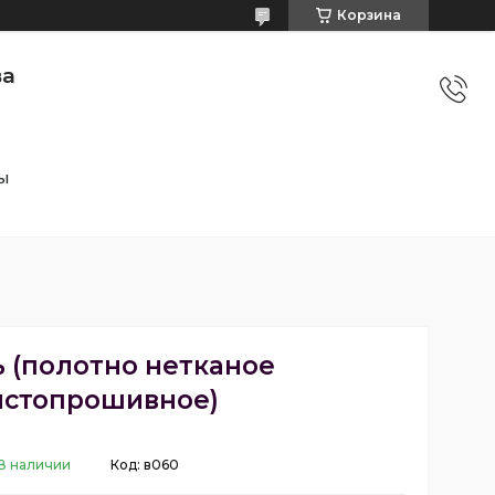
Корзина
ва
ы
 (полотно нетканое
лстопрошивное)
В наличии
Код:
в060