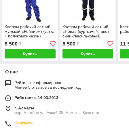
Костюм рабочий летний
Костюм рабочий летний
Кос
мужской «Рейнир» (куртка
«Нова» (куртка+п/к, цвет
раб
+ полукомбинезон)
синий/васильковый)
8 500
8 500
11 
₸
₸
Купить
Купить
О нас
Рейтинг не сформирован
Менее 5 отзывов за последний год
Работает с 14.03.2013
г. Алматы
мкр. Алгабас ул. Аксай 38, Алматы, Казахстан
Контакты