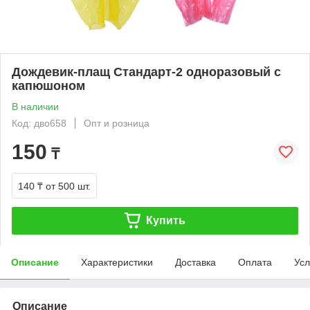
Дождевик-плащ Стандарт-2 одноразовый с
капюшоном
В наличии
Код: дво658
Опт и розница
150
₸
140 ₸
от 500 шт.
Купить
Описание
Характеристики
Доставка
Оплата
Усл
Описание