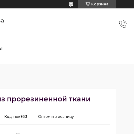
Корзина
ва
ы
з прорезиненной ткани
Код:
пек953
Оптом и в розницу