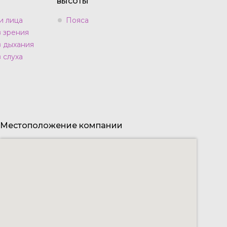
высоты
и лица
Пояса
в зрения
в дыхания
 слуха
Местоположение компании