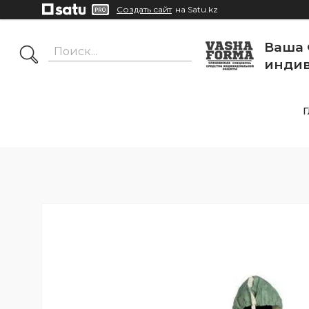
Создать сайт
на Satu.kz
Ваша 
индив