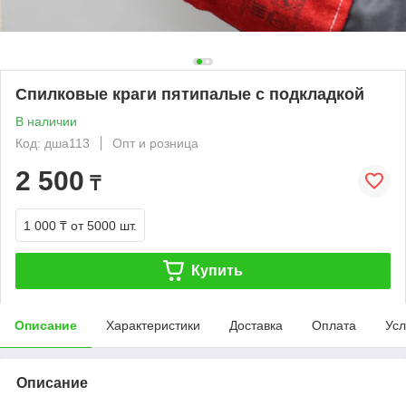
Спилковые краги пятипалые с подкладкой
В наличии
Код: дша113
Опт и розница
2 500
₸
1 000 ₸
от 5000 шт.
Купить
Описание
Характеристики
Доставка
Оплата
Усл
Описание