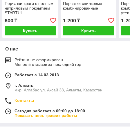
Перчатки-краги с полным
Перчатки спилковые
Перч
нитриловым покрытием
комбинированные
ком
STARTUL
уте
600
1 200
1 2
₸
₸
Купить
Купить
О нас
Рейтинг не сформирован
Менее 5 отзывов за последний год
Работает с 14.03.2013
г. Алматы
мкр. Алгабас ул. Аксай 38, Алматы, Казахстан
Контакты
Сегодня работает с 09:00 до 18:00
Показать весь график работы