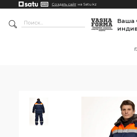
Создать сайт
на Satu.kz
Ваша 
индив