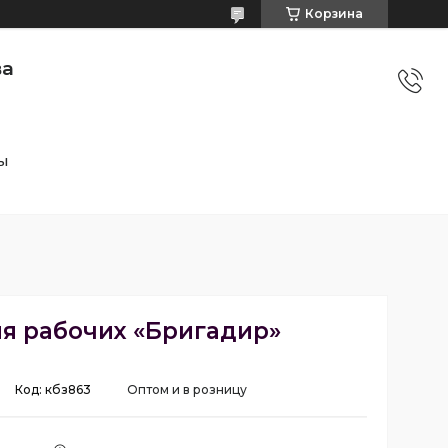
Корзина
ва
ы
ля рабочих «Бригадир»
Код:
кбз863
Оптом и в розницу