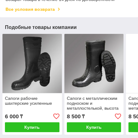
Все условия возврата
Подобные товары компании
Сапоги рабочие
Сапоги с металлическим
Сапо
шахтерские усиленные
подноском и
подн
металлостелькой, высота
мета
380 мм
400
6 000
8 500
8 5
₸
₸
Купить
Купить