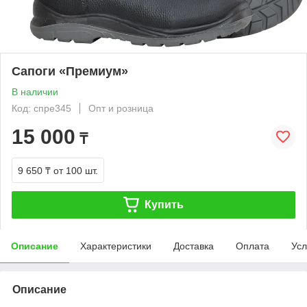
Сапоги «Премиум»
В наличии
Код: спре345
Опт и розница
15 000
₸
9 650 ₸
от 100 шт.
Купить
Описание
Характеристики
Доставка
Оплата
Усл
Описание