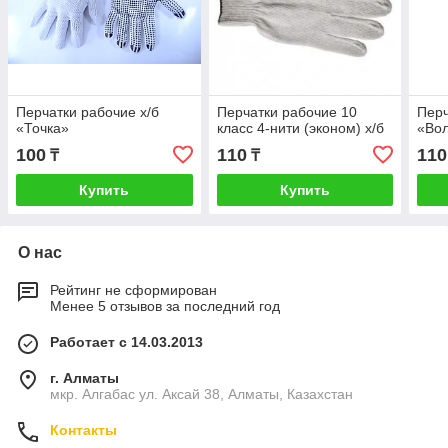
Перчатки рабочие х/б
Перчатки рабочие 10
Перч
«Точка»
класс 4-нити (эконом) х/б
«Во
100
110
110
₸
₸
Купить
Купить
О нас
Рейтинг не сформирован
Менее 5 отзывов за последний год
Работает с 14.03.2013
г. Алматы
мкр. Алгабас ул. Аксай 38, Алматы, Казахстан
Контакты