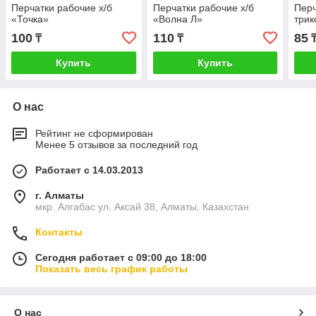
Перчатки рабочие х/б
Перчатки рабочие х/б
Перч
«Точка»
«Волна Л»
трик
100
110
85
₸
₸
Купить
Купить
О нас
Рейтинг не сформирован
Менее 5 отзывов за последний год
Работает с 14.03.2013
г. Алматы
мкр. Алгабас ул. Аксай 38, Алматы, Казахстан
Контакты
Сегодня работает с 09:00 до 18:00
Показать весь график работы
О нас