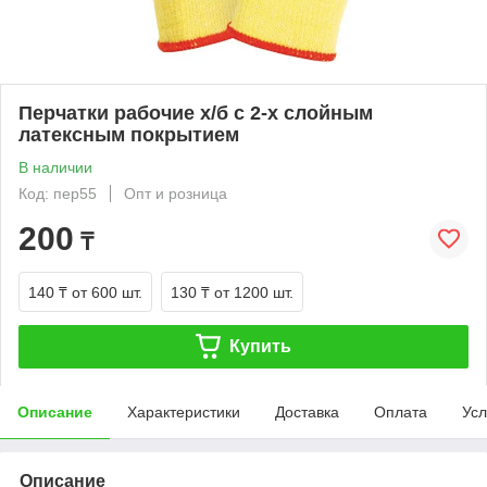
Перчатки рабочие х/б с 2-х слойным
латексным покрытием
В наличии
Код: пер55
Опт и розница
200
₸
140 ₸
от 600 шт.
130 ₸
от 1200 шт.
Купить
Описание
Характеристики
Доставка
Оплата
Усл
Описание