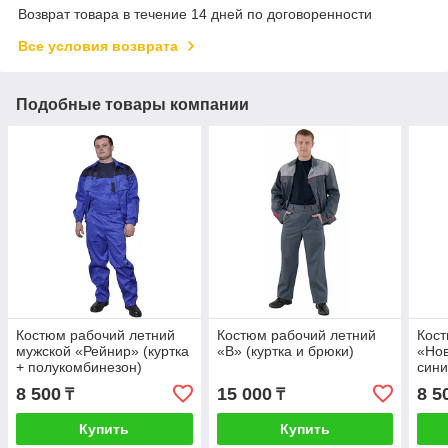
Возврат товара в течение 14 дней по договоренности
Все условия возврата
Подобные товары компании
Костюм рабочий летний
Костюм рабочий летний
Кост
мужской «Рейнир» (куртка
«В» (куртка и брюки)
«Нов
+ полукомбинезон)
сини
8 500
15 000
8 5
₸
₸
Купить
Купить