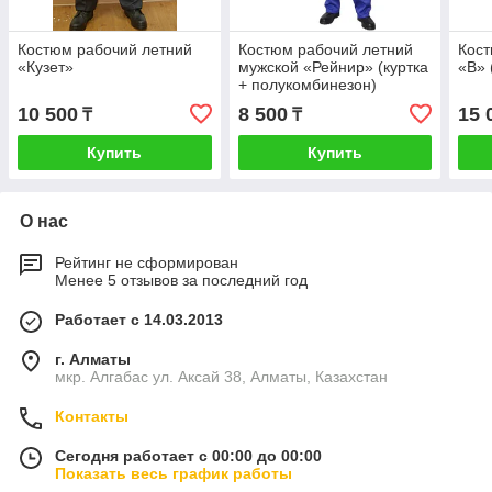
Костюм рабочий летний
Костюм рабочий летний
Кост
«Кузет»
мужской «Рейнир» (куртка
«В» 
+ полукомбинезон)
10 500
8 500
15 
₸
₸
Купить
Купить
О нас
Рейтинг не сформирован
Менее 5 отзывов за последний год
Работает с 14.03.2013
г. Алматы
мкр. Алгабас ул. Аксай 38, Алматы, Казахстан
Контакты
Сегодня работает с 00:00 до 00:00
Показать весь график работы